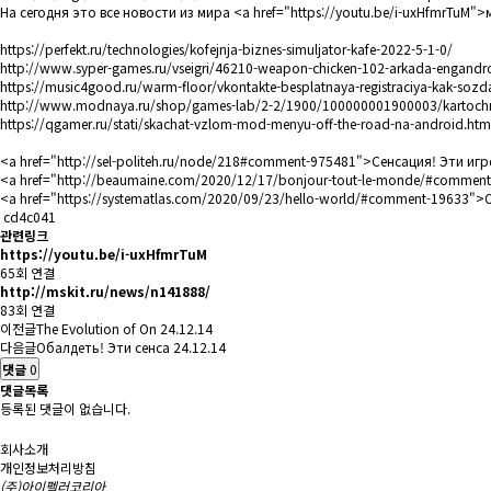
На сегодня это все новости из мира <a href="
https://youtu.be/i-uxHfmrTuM"
>
https://perfekt.ru/technologies/kofejnja-biznes-simuljator-kafe-2022-5-1-0/
http://www.syper-games.ru/vseigri/46210-weapon-chicken-102-arkada-engandr
https://music4good.ru/warm-floor/vkontakte-besplatnaya-registraciya-kak-sozda
http://www.modnaya.ru/shop/games-lab/2-2/1900/100000001900003/kartochnye
https://qgamer.ru/stati/skachat-vzlom-mod-menyu-off-the-road-na-android.htm
<a href="
http://sel-politeh.ru/node/218#comment-975481"
>Сенсация! Эти игр
<a href="
http://beaumaine.com/2020/12/17/bonjour-tout-le-monde/#commen
<a href="
https://systematlas.com/2020/09/23/hello-world/#comment-19633"
>О
cd4c041
관련링크
https://youtu.be/i-uxHfmrTuM
65회 연결
http://mskit.ru/news/n141888/
83회 연결
이전글
The Evolution of On
24.12.14
다음글
Обалдеть! Эти сенса
24.12.14
댓글
0
댓글목록
등록된 댓글이 없습니다.
회사소개
개인정보처리방침
(주)아이펠러코리아