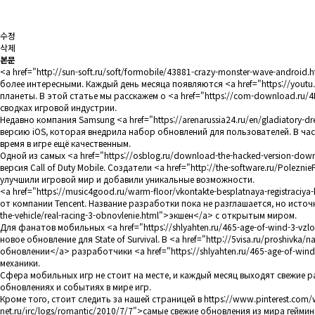
수정
삭제
본문
<a href="
http://sun-soft.ru/soft/formobile/43881-crazy-monster-wave-android.h
более интересными. Каждый день месяца появляются <a href="
https://you
планеты. В этой статье мы расскажем о <a href="
https://com-download.ru/4
сводках игровой индустрии.
Недавно компания Samsung <a href="
https://arenarussia24.ru/en/gladiatory-
версию iOS, которая внедрила набор обновлений для пользователей. В ча
время в игре ещё качественным.
Одной из самых <a href="
https://osblog.ru/download-the-hacked-version-do
версия Call of Duty Mobile. Создатели <a href="
http://the-software.ru/Poleznie
улучшили игровой мир и добавили уникальные возможности.
<a href="
https://music4good.ru/warm-floor/vkontakte-besplatnaya-registraciya-
от компании Tencent. Название разработки пока не разглашается, но исто
the-vehicle/real-racing-3-obnovlenie.html"
>экшен</a> с открытым миром.
Для фанатов мобильных <a href="
https://shlyahten.ru/465-age-of-wind-3-vzl
новое обновление для State of Survival. В <a href="
http://5visa.ru/proshivka/n
обновлении</a> разработчики <a href="
https://shlyahten.ru/465-age-of-win
механики.
Сфера мобильных игр не стоит на месте, и каждый месяц выходят свежие 
обновлениях и событиях в мире игр.
Кроме того, стоит следить за нашей страницей в
https://www.pinterest.com
net.ru/irc/logs/romantic/2010/7/7"
>самые свежие обновления из мира геймин