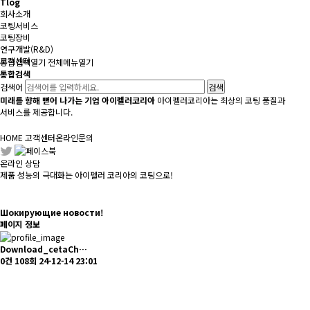
Tlog
회사소개
코팅서비스
코팅장비
연구개발(R&D)
고객센터
통합검색
열기
전체메뉴
열기
통합검색
검색어
미래를 향해 뻗어 나가는 기업 아이펠러코리아
아이펠러코리아는 최상의 코팅 품질과
서비스를 제공합니다.
HOME
고객센터
온라인문의
온라인 상담
제품 성능의 극대화는 아이펠러 코리아의 코팅으로!
Шокирующие новости!
페이지 정보
Download_cetaCh…
0건
108회
24-12-14 23:01