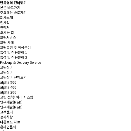
반복영역 건너뛰기
본문 바로가기
주요메뉴 바로가기
회사소개
인사말
연락처
오시는 길
코팅서비스
코팅 사례
코팅특성 및 적용분야
특성 및 적용분야 1
특성 및 적용분야 2
Pick-up & Delivery Service
코팅장비
코팅장비
코팅장비 전체보기
alpha 900
alpha 400
alpha 200
코팅 전/후 처리 시스템
연구개발(R&D)
연구개발(R&D)
고객센터
공지사항
다운로드 자료
온라인문의