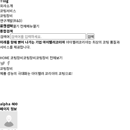
Tlog
회사소개
코팅서비스
코팅장비
연구개발(R&D)
고객센터
통합검색
열기
전체메뉴
열기
통합검색
검색어
미래를 향해 뻗어 나가는 기업 아이펠러코리아
아이펠러코리아는 최상의 코팅 품질과
서비스를 제공합니다.
HOME
코팅장비
코팅장비
코팅장비 전체보기
코팅장비
제품 성능의 극대화는 아이펠러 코리아의 코팅으로!
alpha 400
페이지 정보