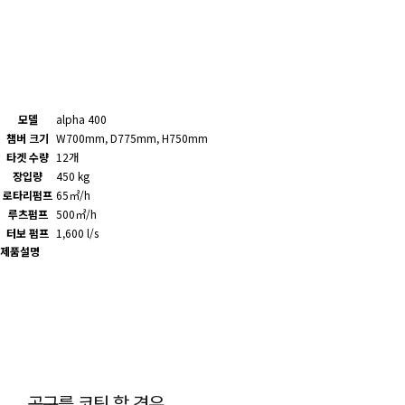
모델
alpha 400
챔버 크기
W700mm, D775mm, H750mm
타겟 수량
12개
장입량
450 kg
로타리펌프
65㎡/h
루츠펌프
500㎡/h
터보 펌프
1,600 l/s
제품설명
공구를 코팅 할 경우